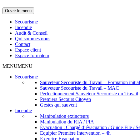
Ouvrir le menu
Secourisme
Incendie
Audit & Conseil
Qui sommes nous
Contact
Espace client
Espace formateur
MENU
MENU
Secourisme
Sauveteur Secouriste du Travail – Formation initia
Sauveteur Secouriste du Travail – MAC
Perfectionnement Sauveteur Secouriste du Travail
Premiers Secours Citoyen
Gestes qui sauvent
Incendie
Manipulation extincteurs
Manipulation du RIA / PIA
Évacuation : Chargé d’évacuation / Guide-File / Se
Equipier Première Intervention – 4h
Exercice Evacuation