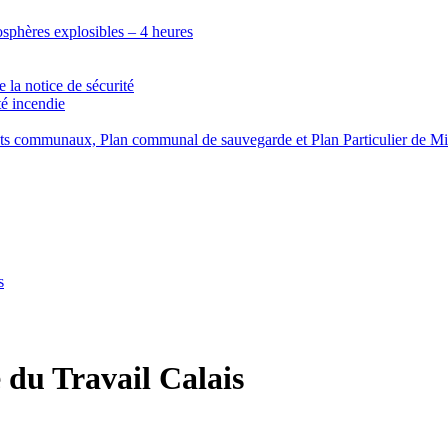
osphères explosibles – 4 heures
 la notice de sécurité
té incendie
ents communaux, Plan communal de sauvegarde et Plan Particulier de Mi
s
 du Travail Calais